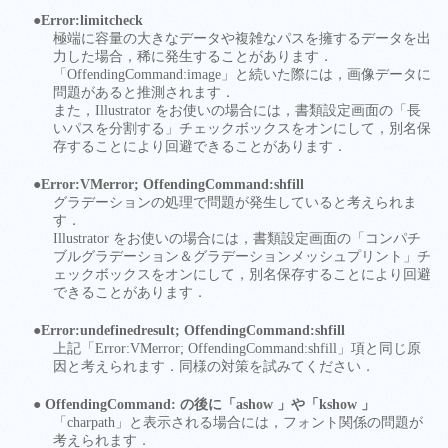
●Error:limitcheck
極端に容量の大きなデータや複雑なパスを擁するデータを出
力した場合，稀に発生することがあります．
「OffendingCommand:image」と続いた際には，画像データに
問題があると推測されます．
また，Illustrator をお使いの場合には，書類設定画面の「長
いパスを分割する」チェックボックスをオンにして，別名保
存することにより回避できることがあります．
●Error:VMerror; OffendingCommand:shfill
グラデーションの処理で問題が発生していると考えられま
す．
Illustrator をお使いの場合には，書類設定画面の「コンパチ
ブルグラデーション＆グラデーションメッシュプリント」チ
ェックボックスをオンにして，別名保存することにより回避
できることがあります．
●Error:undefinedresult; OffendingCommand:shfill
上記「Error:VMerror; OffendingCommand:shfill」項と同じ原
因と考えられます．同様の対策を試みてください．
● OffendingCommand: の後に「ashow 」や「kshow 」
「charpath」と表示される場合には，フォント関係の問題が
考えられます．