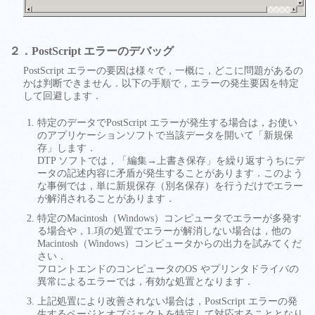
２．PostScript エラーのデバッグ
PostScript エラーの要因は様々で，一概に，どこに問題があるの
かは判断できません．以下の手順で，エラーの発生要因を特定
して回避します．
特定のデータでPostScript エラーが発生する場合は，お使い
のアプリケーションソフトで当該データを開いて「新規保
存」します．
DTP ソフトでは，「編集→上書き保存」を繰り返すうちにデ
ータの記述内容に矛盾が発生することがあります．このよう
な事例では，単に新規保存（別名保存）を行うだけでエラー
が解消されることがあります．
特定のMacintosh（Windows）コンピュータでエラーが多発す
る場合や，1.項の処置でエラーが解消しない場合は，他の
Macintosh（Windows）コンピュータからの出力を試みてくだ
さい．
フロントエンドのコンピュータのOS やプリンタドライバの
異常によるエラーでは，有効な処置となります．
上記処置により改善されない場合は，PostScript エラーの発
生するページとオブジェクトを特定して対応することとなり