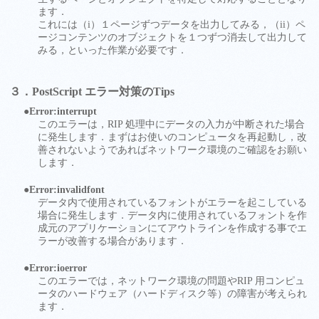
ます．
これには（i）１ページずつデータを出力してみる，（ii）ペ
ージコンテンツのオブジェクトを１つずつ消去して出力して
みる，といった作業が必要です．
３．PostScript エラー対策のTips
●Error:interrupt
このエラーは，RIP 処理中にデータの入力が中断された場合
に発生します．まずはお使いのコンピュータを再起動し，改
善されないようであればネットワーク環境のご確認をお願い
します．
●Error:invalidfont
データ内で使用されているフォントがエラーを起こしている
場合に発生します．データ内に使用されているフォントを作
成元のアプリケーションにてアウトラインを作成する事でエ
ラーが改善する場合があります．
●Error:ioerror
このエラーでは，ネットワーク環境の問題やRIP 用コンピュ
ータのハードウェア（ハードディスク等）の障害が考えられ
ます．