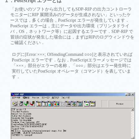
１．PostScript エラーとは
「お使いのソフトから出力してもSDP-RIP の出力コントローラ
モニターにRIP 展開済みのデータが生成されない」といったケ
ースでは，多くの場合，PostScript エラーが発生しています．
PostScript エラーは，主にデータや出力環境（プリンタドライ
バ，OS，ネットワーク等）に起因するエラーです．SDP-RIP で
冒頭の症状が発生した場合には，まずはRIPのログウィンドウを
ご確認ください．
ログに[Error:×××; OffendingCommand:○○○]と表示されていれば
PostScript エラーです．なお，PostScriptエラーメッセージでは
「×××」部分がエラーの名称，「○○○」部分はエラー発生時に
実行していたPostScript オペレータ（コマンド）を表していま
す．