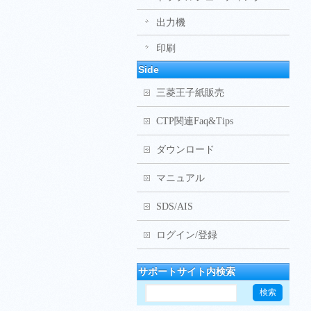
出力機
印刷
Side
三菱王子紙販売
CTP関連Faq&Tips
ダウンロード
マニュアル
SDS/AIS
ログイン/登録
サポートサイト内検索